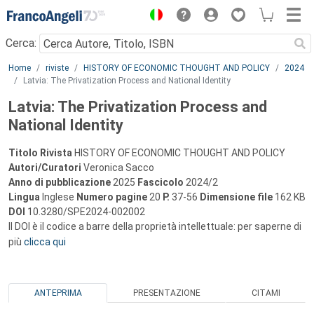
Menu
Cerca:
Main content
Home
riviste
HISTORY OF ECONOMIC THOUGHT AND POLICY
2024
Latvia: The Privatization Process and National Identity
Latvia: The Privatization Process and
National Identity
Titolo Rivista
HISTORY OF ECONOMIC THOUGHT AND POLICY
Autori/Curatori
Veronica Sacco
Anno di pubblicazione
2025
Fascicolo
2024/2
Lingua
Inglese
Numero pagine
20
P.
37-56
Dimensione file
162 KB
DOI
10.3280/SPE2024-002002
Il DOI è il codice a barre della proprietà intellettuale: per saperne di
più
clicca qui
ANTEPRIMA
PRESENTAZIONE
CITAMI