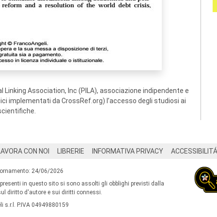
 Linking Association, Inc (PILA), associazione indipendente e
ogici implementati da CrossRef.org) l’accesso degli studiosi ai
scientifiche.
LAVORA CON NOI
LIBRERIE
INFORMATIVA PRIVACY
ACCESSIBILIT
iornamento: 24/06/2026
 presenti in questo sito si sono assolti gli obblighi previsti dalla
l diritto d'autore e sui diritti connessi.
i s.r.l. P.IVA 04949880159