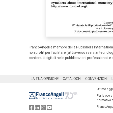
FrancoAngeli è membro della Publishers International
non profit per facilitare (attraverso i servizi tecnol
contenuti digitali nelle pubblicazioni professionali e 
Footer
LA TUA OPINIONE
CATALOGHI
CONVENZIONI
Ultimo agg
Per le opere
normativa su
FrancoAngel