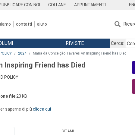
EN
PUBBLICARE CON NOI
COLLANE
APPUNTAMENTI
Ricer
 siamo
contatti
aiuto
OLUMI
RIVISTE
Cerca:
POLICY
2024
Maria da Conceição Tavares An Inspiring Friend has Died
 Inspiring Friend has Died
D POLICY
one file
23 KB
 per saperne di più
clicca qui
CITAMI