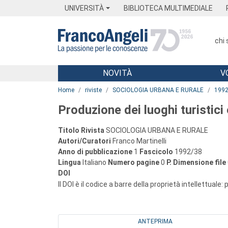
Menu
Main content
Footer
Menu
UNIVERSITÀ
BIBLIOTECA MULTIMEDIALE
chi
NOVITÀ
V
Main content
Home
riviste
SOCIOLOGIA URBANA E RURALE
199
Produzione dei luoghi turistici
Titolo Rivista
SOCIOLOGIA URBANA E RURALE
Autori/Curatori
Franco Martinelli
Anno di pubblicazione
1
Fascicolo
1992/38
Lingua
Italiano
Numero pagine
0
P.
Dimensione file
DOI
Il DOI è il codice a barre della proprietà intellettuale:
ANTEPRIMA