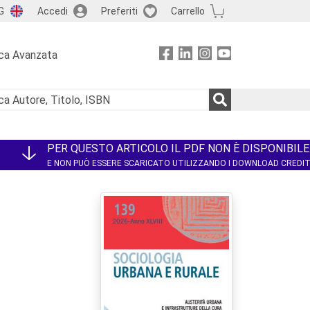
G
Accedi
Preferiti
Carrello
ca Avanzata
PER QUESTO ARTICOLO IL PDF NON È DISPONIBILE
E NON PUÒ ESSERE SCARICATO UTILIZZANDO I DOWNLOAD CREDI