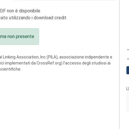
PDF non è disponibile
ato utilizzando i download credit
ima non presente
←
 Linking Association, Inc (PILA), associazione indipendente e
←
ogici implementati da CrossRef.org) l’accesso degli studiosi ai
scientifiche.
L