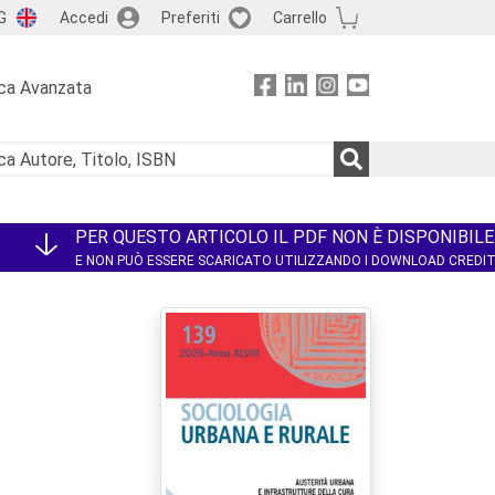
G
Accedi
Preferiti
Carrello
ca Avanzata
PER QUESTO ARTICOLO IL PDF NON È DISPONIBILE
E NON PUÒ ESSERE SCARICATO UTILIZZANDO I DOWNLOAD CREDI