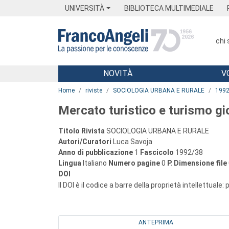
Menu
Main content
Footer
Menu
UNIVERSITÀ
BIBLIOTECA MULTIMEDIALE
chi
NOVITÀ
V
Main content
Home
riviste
SOCIOLOGIA URBANA E RURALE
199
Mercato turistico e turismo gi
Titolo Rivista
SOCIOLOGIA URBANA E RURALE
Autori/Curatori
Luca Savoja
Anno di pubblicazione
1
Fascicolo
1992/38
Lingua
Italiano
Numero pagine
0
P.
Dimensione file
DOI
Il DOI è il codice a barre della proprietà intellettuale:
ANTEPRIMA