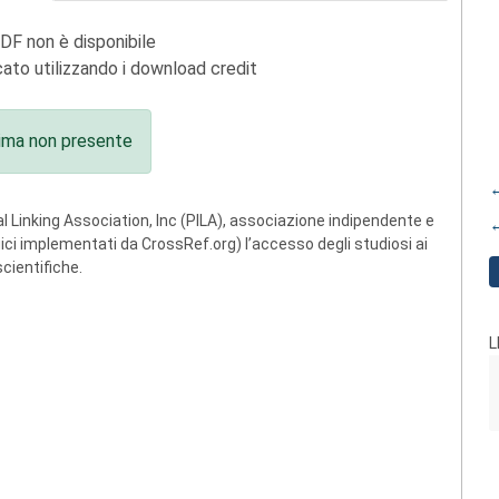
PDF non è disponibile
ato utilizzando i download credit
ima non presente
←
 Linking Association, Inc (PILA), associazione indipendente e
←
ogici implementati da CrossRef.org) l’accesso degli studiosi ai
scientifiche.
L