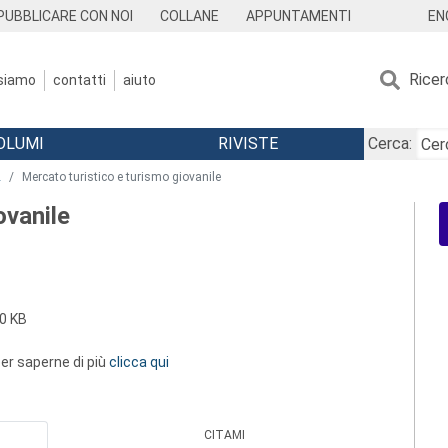
EN
PUBBLICARE CON NOI
COLLANE
APPUNTAMENTI
Ricer
 siamo
contatti
aiuto
OLUMI
RIVISTE
Cerca:
2
Mercato turistico e turismo giovanile
ovanile
0 KB
 per saperne di più
clicca qui
CITAMI