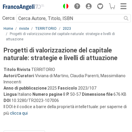
Menu
Cerca:
Main content
Home
riviste
TERRITORIO
2023
Progetti di valorizzazione del capitale naturale: strategie e livelli di
attuazione
Progetti di valorizzazione del capitale
naturale: strategie e livelli di attuazione
Titolo Rivista
TERRITORIO
Autori/Curatori
Viviana di Martino, Claudia Parenti, Massimiliano
Innocenti
Anno di pubblicazione
2025
Fascicolo
2023/107
Lingua
Italiano
Numero pagine
8
P.
50-57
Dimensione file
676 KB
DOI
10.3280/TR2023-107006
Il DOI è il codice a barre della proprietà intellettuale: per saperne di
più
clicca qui