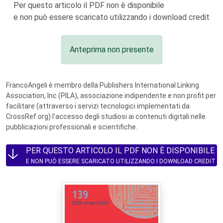
Per questo articolo il PDF non è disponibile
e non può essere scaricato utilizzando i download credit
Anteprima non presente
FrancoAngeli è membro della Publishers International Linking
Association, Inc (PILA), associazione indipendente e non profit per
facilitare (attraverso i servizi tecnologici implementati da
CrossRef.org) l’accesso degli studiosi ai contenuti digitali nelle
pubblicazioni professionali e scientifiche.
PER QUESTO ARTICOLO IL PDF NON È DISPONIBILE
E NON PUÒ ESSERE SCARICATO UTILIZZANDO I DOWNLOAD CREDIT