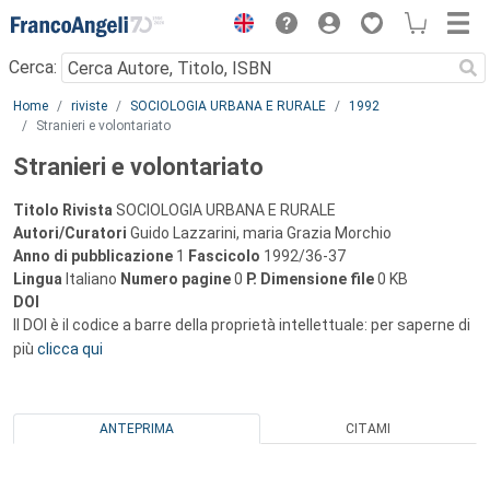
Menu
Cerca:
Main content
Home
riviste
SOCIOLOGIA URBANA E RURALE
1992
Stranieri e volontariato
Stranieri e volontariato
Titolo Rivista
SOCIOLOGIA URBANA E RURALE
Autori/Curatori
Guido Lazzarini, maria Grazia Morchio
Anno di pubblicazione
1
Fascicolo
1992/36-37
Lingua
Italiano
Numero pagine
0
P.
Dimensione file
0 KB
DOI
Il DOI è il codice a barre della proprietà intellettuale: per saperne di
più
clicca qui
ANTEPRIMA
CITAMI