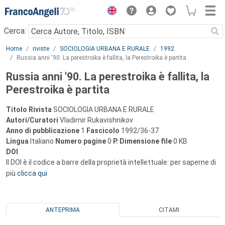
Menu
Cerca:
Main content
Home
riviste
SOCIOLOGIA URBANA E RURALE
1992
Russia anni '90. La perestroika è fallita, la Perestroika è partita
Russia anni '90. La perestroika è fallita, la
Perestroika è partita
Titolo Rivista
SOCIOLOGIA URBANA E RURALE
Autori/Curatori
Vladimir Rukavishnikov
Anno di pubblicazione
1
Fascicolo
1992/36-37
Lingua
Italiano
Numero pagine
0
P.
Dimensione file
0 KB
DOI
Il DOI è il codice a barre della proprietà intellettuale: per saperne di
più
clicca qui
ANTEPRIMA
CITAMI