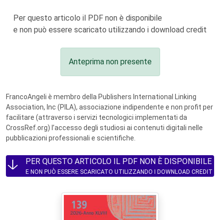
Per questo articolo il PDF non è disponibile
e non può essere scaricato utilizzando i download credit
Anteprima non presente
FrancoAngeli è membro della Publishers International Linking
Association, Inc (PILA), associazione indipendente e non profit per
facilitare (attraverso i servizi tecnologici implementati da
CrossRef.org) l’accesso degli studiosi ai contenuti digitali nelle
pubblicazioni professionali e scientifiche.
PER QUESTO ARTICOLO IL PDF NON È DISPONIBILE
E NON PUÒ ESSERE SCARICATO UTILIZZANDO I DOWNLOAD CREDIT