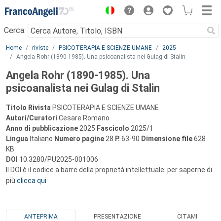
Menu
Cerca:
Main content
Home
riviste
PSICOTERAPIA E SCIENZE UMANE
2025
Angela Rohr (1890-1985). Una psicoanalista nei Gulag di Stalin
Angela Rohr (1890-1985). Una
psicoanalista nei Gulag di Stalin
Titolo Rivista
PSICOTERAPIA E SCIENZE UMANE
Autori/Curatori
Cesare Romano
Anno di pubblicazione
2025
Fascicolo
2025/1
Lingua
Italiano
Numero pagine
28
P.
63-90
Dimensione file
628
KB
DOI
10.3280/PU2025-001006
Il DOI è il codice a barre della proprietà intellettuale: per saperne di
più
clicca qui
ANTEPRIMA
PRESENTAZIONE
CITAMI