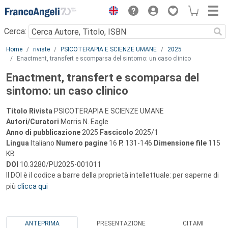
Menu
Cerca:
Main content
Home
riviste
PSICOTERAPIA E SCIENZE UMANE
2025
Enactment, transfert e scomparsa del sintomo: un caso clinico
Enactment, transfert e scomparsa del
sintomo: un caso clinico
Titolo Rivista
PSICOTERAPIA E SCIENZE UMANE
Autori/Curatori
Morris N. Eagle
Anno di pubblicazione
2025
Fascicolo
2025/1
Lingua
Italiano
Numero pagine
16
P.
131-146
Dimensione file
115
KB
DOI
10.3280/PU2025-001011
Il DOI è il codice a barre della proprietà intellettuale: per saperne di
più
clicca qui
ANTEPRIMA
PRESENTAZIONE
CITAMI