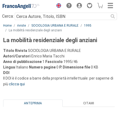
Menu
Cerca:
Main content
Home
riviste
SOCIOLOGIA URBANA E RURALE
1995
La mobilità residenziale degli anziani
La mobilità residenziale degli anziani
Titolo Rivista
SOCIOLOGIA URBANA E RURALE
Autori/Curatori
Enrico Maria Tacchi
Anno di pubblicazione
1
Fascicolo
1995/46
Lingua
Italiano
Numero pagine
0
P.
Dimensione file
0 KB
DOI
Il DOI è il codice a barre della proprietà intellettuale: per saperne di
più
clicca qui
ANTEPRIMA
CITAMI