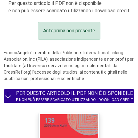
Per questo articolo il PDF non è disponibile
e non può essere scaricato utilizzando i download credit
Anteprima non presente
FrancoAngeli è membro della Publishers International Linking
Association, Inc (PILA), associazione indipendente e non profit per
facilitare (attraverso i servizi tecnologici implementati da
CrossRef.org) l’accesso degli studiosi ai contenuti digitali nelle
pubblicazioni professionali e scientifiche.
PER QUESTO ARTICOLO IL PDF NON È DISPONIBILE
E NON PUÒ ESSERE SCARICATO UTILIZZANDO I DOWNLOAD CREDIT