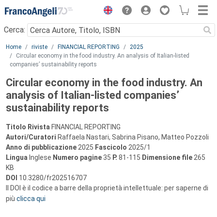
Menu
Cerca:
Main content
Home
riviste
FINANCIAL REPORTING
2025
Circular economy in the food industry. An analysis of Italian-listed
companies’ sustainability reports
Circular economy in the food industry. An
analysis of Italian-listed companies’
sustainability reports
Titolo Rivista
FINANCIAL REPORTING
Autori/Curatori
Raffaela Nastari, Sabrina Pisano, Matteo Pozzoli
Anno di pubblicazione
2025
Fascicolo
2025/1
Lingua
Inglese
Numero pagine
35
P.
81-115
Dimensione file
265
KB
DOI
10.3280/fr202516707
Il DOI è il codice a barre della proprietà intellettuale: per saperne di
più
clicca qui