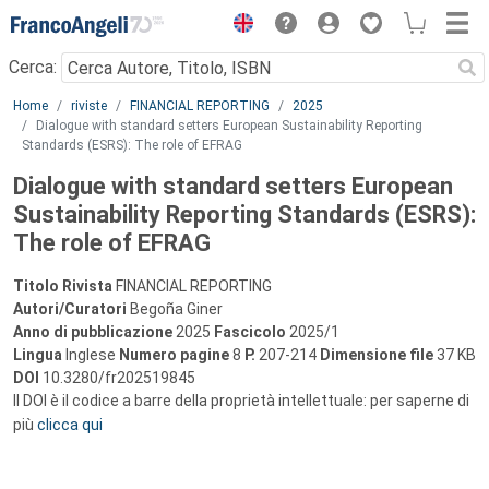
Menu
Cerca:
Main content
Home
riviste
FINANCIAL REPORTING
2025
Dialogue with standard setters European Sustainability Reporting
Standards (ESRS): The role of EFRAG
Dialogue with standard setters European
Sustainability Reporting Standards (ESRS):
The role of EFRAG
Titolo Rivista
FINANCIAL REPORTING
Autori/Curatori
Begoña Giner
Anno di pubblicazione
2025
Fascicolo
2025/1
Lingua
Inglese
Numero pagine
8
P.
207-214
Dimensione file
37 KB
DOI
10.3280/fr202519845
Il DOI è il codice a barre della proprietà intellettuale: per saperne di
più
clicca qui