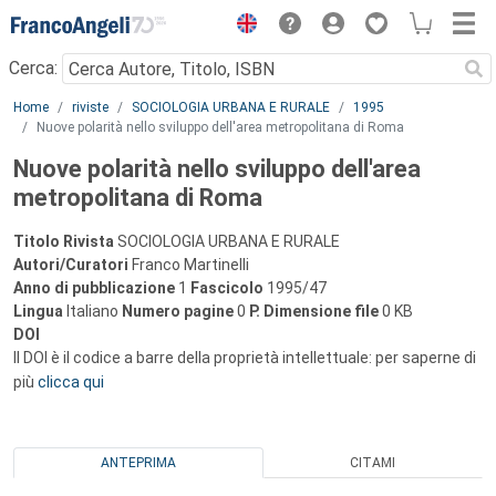
Menu
Cerca:
Main content
Home
riviste
SOCIOLOGIA URBANA E RURALE
1995
Nuove polarità nello sviluppo dell'area metropolitana di Roma
Nuove polarità nello sviluppo dell'area
metropolitana di Roma
Titolo Rivista
SOCIOLOGIA URBANA E RURALE
Autori/Curatori
Franco Martinelli
Anno di pubblicazione
1
Fascicolo
1995/47
Lingua
Italiano
Numero pagine
0
P.
Dimensione file
0 KB
DOI
Il DOI è il codice a barre della proprietà intellettuale: per saperne di
più
clicca qui
ANTEPRIMA
CITAMI