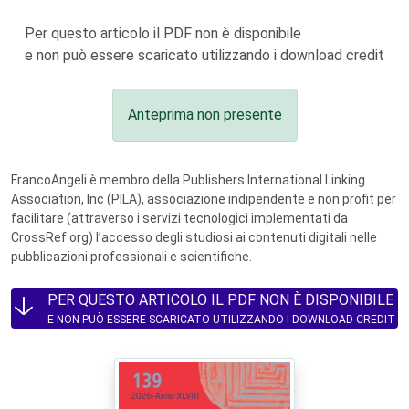
Per questo articolo il PDF non è disponibile
e non può essere scaricato utilizzando i download credit
Anteprima non presente
FrancoAngeli è membro della Publishers International Linking
Association, Inc (PILA), associazione indipendente e non profit per
facilitare (attraverso i servizi tecnologici implementati da
CrossRef.org) l’accesso degli studiosi ai contenuti digitali nelle
pubblicazioni professionali e scientifiche.
PER QUESTO ARTICOLO IL PDF NON È DISPONIBILE
E NON PUÒ ESSERE SCARICATO UTILIZZANDO I DOWNLOAD CREDIT