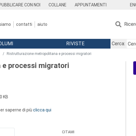
EN
PUBBLICARE CON NOI
COLLANE
APPUNTAMENTI
Ricer
 siamo
contatti
aiuto
OLUMI
RIVISTE
Cerca:
5
Ristrutturazione metropolitana e processi migratori
 e processi migratori
0 KB
 per saperne di più
clicca qui
CITAMI