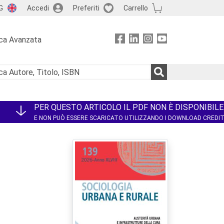
G
Accedi
Preferiti
Carrello
ca Avanzata
PER QUESTO ARTICOLO IL PDF NON È DISPONIBILE
E NON PUÒ ESSERE SCARICATO UTILIZZANDO I DOWNLOAD CREDI