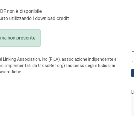
PDF non è disponibile
ato utilizzando i download credit
ima non presente
←
 Linking Association, Inc (PILA), associazione indipendente e
←
ogici implementati da CrossRef.org) l’accesso degli studiosi ai
scientifiche.
L