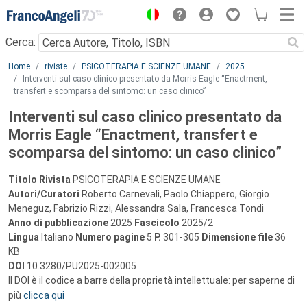
Menu
Cerca:
Main content
Home
riviste
PSICOTERAPIA E SCIENZE UMANE
2025
Interventi sul caso clinico presentato da Morris Eagle “Enactment,
transfert e scomparsa del sintomo: un caso clinico”
Interventi sul caso clinico presentato da
Morris Eagle “Enactment, transfert e
scomparsa del sintomo: un caso clinico”
Titolo Rivista
PSICOTERAPIA E SCIENZE UMANE
Autori/Curatori
Roberto Carnevali, Paolo Chiappero, Giorgio
Meneguz, Fabrizio Rizzi, Alessandra Sala, Francesca Tondi
Anno di pubblicazione
2025
Fascicolo
2025/2
Lingua
Italiano
Numero pagine
5
P.
301-305
Dimensione file
36
KB
DOI
10.3280/PU2025-002005
Il DOI è il codice a barre della proprietà intellettuale: per saperne di
più
clicca qui