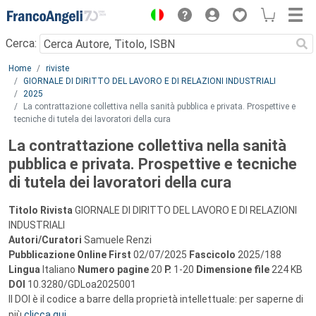
Menu
Cerca:
Main content
Home
riviste
GIORNALE DI DIRITTO DEL LAVORO E DI RELAZIONI INDUSTRIALI
2025
La contrattazione collettiva nella sanità pubblica e privata. Prospettive e
tecniche di tutela dei lavoratori della cura
La contrattazione collettiva nella sanità
pubblica e privata. Prospettive e tecniche
di tutela dei lavoratori della cura
Titolo Rivista
GIORNALE DI DIRITTO DEL LAVORO E DI RELAZIONI
INDUSTRIALI
Autori/Curatori
Samuele Renzi
Pubblicazione Online First
02/07/2025
Fascicolo
2025/188
Lingua
Italiano
Numero pagine
20
P.
1-20
Dimensione file
224 KB
DOI
10.3280/GDLoa2025001
Il DOI è il codice a barre della proprietà intellettuale: per saperne di
più
clicca qui