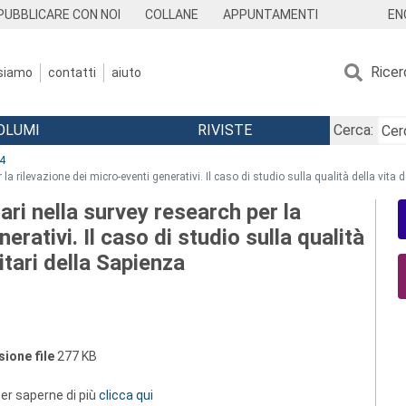
EN
PUBBLICARE CON NOI
COLLANE
APPUNTAMENTI
Ricer
 siamo
contatti
aiuto
OLUMI
RIVISTE
Cerca:
4
 la rilevazione dei micro-eventi generativi. Il caso di studio sulla qualità della vita 
ari nella survey research per la
erativi. Il caso di studio sulla qualità
sitari della Sapienza
ione file
277 KB
 per saperne di più
clicca qui