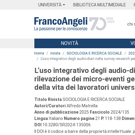
Menu
Main content
Footer
Menu
UNIVERSITÀ
BIBLIOTECA MULTIMEDIALE
chi
NOVITÀ
V
Main content
Home
riviste
SOCIOLOGIA E RICERCA SOCIALE
202
L’uso integrativo degli audio-diari nella survey research per
L’uso integrativo degli audio-di
rilevazione dei micro-eventi gen
della vita dei lavoratori univer
Titolo Rivista
SOCIOLOGIA E RICERCA SOCIALE
Autori/Curatori
Alfredo Matrella
Anno di pubblicazione
2025
Fascicolo
2024/135
Lingua
Italiano
Numero pagine
21
P.
118-138
Dimens
DOI
10.3280/SR2024-135006
Il DOI è il codice a barre della proprietà intellettuale: