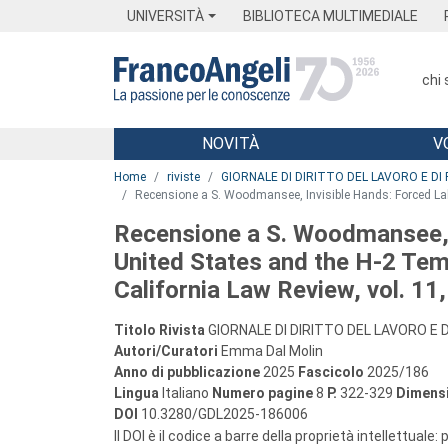
Menu
Main content
Footer
Menu
UNIVERSITÀ
BIBLIOTECA MULTIMEDIALE
chi
NOVITÀ
V
Main content
Home
riviste
GIORNALE DI DIRITTO DEL LAVORO E DI 
Recensione a S. Woodmansee, Invisible Hands: Forced Labo
Recensione a S. Woodmansee, I
United States and the H-2 Tem
California Law Review, vol. 11
Titolo Rivista
GIORNALE DI DIRITTO DEL LAVORO E D
Autori/Curatori
Emma Dal Molin
Anno di pubblicazione
2025
Fascicolo
2025/186
Lingua
Italiano
Numero pagine
8
P.
322-329
Dimensi
DOI
10.3280/GDL2025-186006
Il DOI è il codice a barre della proprietà intellettuale: