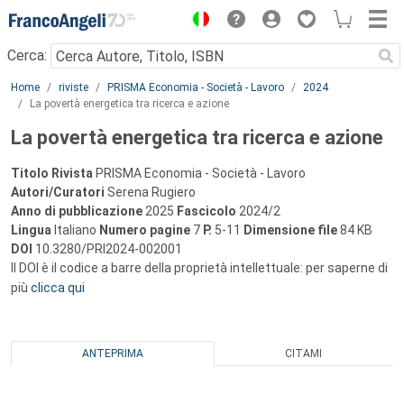
Menu
Cerca:
Main content
Home
riviste
PRISMA Economia - Società - Lavoro
2024
La povertà energetica tra ricerca e azione
La povertà energetica tra ricerca e azione
Titolo Rivista
PRISMA Economia - Società - Lavoro
Autori/Curatori
Serena Rugiero
Anno di pubblicazione
2025
Fascicolo
2024/2
Lingua
Italiano
Numero pagine
7
P.
5-11
Dimensione file
84 KB
DOI
10.3280/PRI2024-002001
Il DOI è il codice a barre della proprietà intellettuale: per saperne di
più
clicca qui
ANTEPRIMA
CITAMI