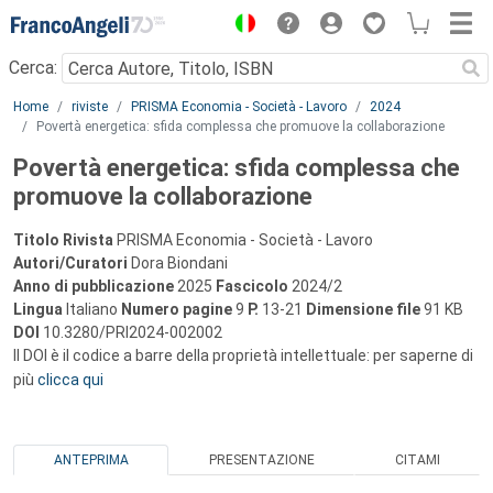
Menu
Cerca:
Main content
Home
riviste
PRISMA Economia - Società - Lavoro
2024
Povertà energetica: sfida complessa che promuove la collaborazione
Povertà energetica: sfida complessa che
promuove la collaborazione
Titolo Rivista
PRISMA Economia - Società - Lavoro
Autori/Curatori
Dora Biondani
Anno di pubblicazione
2025
Fascicolo
2024/2
Lingua
Italiano
Numero pagine
9
P.
13-21
Dimensione file
91 KB
DOI
10.3280/PRI2024-002002
Il DOI è il codice a barre della proprietà intellettuale: per saperne di
più
clicca qui
ANTEPRIMA
PRESENTAZIONE
CITAMI