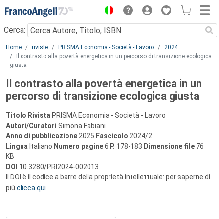
Menu
Cerca:
Main content
Home
riviste
PRISMA Economia - Società - Lavoro
2024
Il contrasto alla povertà energetica in un percorso di transizione ecologica
giusta
Il contrasto alla povertà energetica in un
percorso di transizione ecologica giusta
Titolo Rivista
PRISMA Economia - Società - Lavoro
Autori/Curatori
Simona Fabiani
Anno di pubblicazione
2025
Fascicolo
2024/2
Lingua
Italiano
Numero pagine
6
P.
178-183
Dimensione file
76
KB
DOI
10.3280/PRI2024-002013
Il DOI è il codice a barre della proprietà intellettuale: per saperne di
più
clicca qui