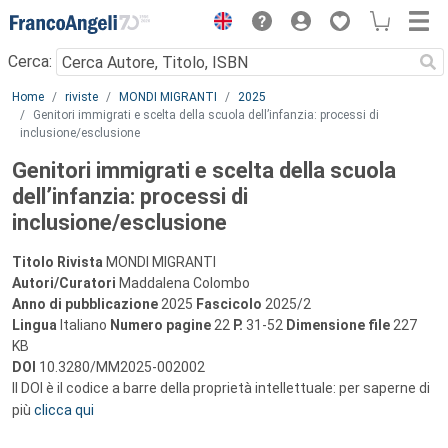
Menu
Cerca:
Main content
Home
riviste
MONDI MIGRANTI
2025
Genitori immigrati e scelta della scuola dell’infanzia: processi di
inclusione/esclusione
Genitori immigrati e scelta della scuola
dell’infanzia: processi di
inclusione/esclusione
Titolo Rivista
MONDI MIGRANTI
Autori/Curatori
Maddalena Colombo
Anno di pubblicazione
2025
Fascicolo
2025/2
Lingua
Italiano
Numero pagine
22
P.
31-52
Dimensione file
227
KB
DOI
10.3280/MM2025-002002
Il DOI è il codice a barre della proprietà intellettuale: per saperne di
più
clicca qui