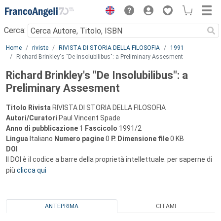
Menu
Cerca:
Main content
Home
riviste
RIVISTA DI STORIA DELLA FILOSOFIA
1991
Richard Brinkley's "De Insolubilibus": a Preliminary Assesment
Richard Brinkley's "De Insolubilibus": a
Preliminary Assesment
Titolo Rivista
RIVISTA DI STORIA DELLA FILOSOFIA
Autori/Curatori
Paul Vincent Spade
Anno di pubblicazione
1
Fascicolo
1991/2
Lingua
Italiano
Numero pagine
0
P.
Dimensione file
0 KB
DOI
Il DOI è il codice a barre della proprietà intellettuale: per saperne di
più
clicca qui
ANTEPRIMA
CITAMI