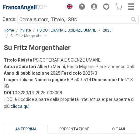
Menu
Cerca:
Main content
Home
riviste
PSICOTERAPIA E SCIENZE UMANE
2025
Su Fritz Morgenthaler
Su Fritz Morgenthaler
Titolo Rivista
PSICOTERAPIA E SCIENZE UMANE
Autori/Curatori
Alberto Merini, Paolo Migone, Pier Francesco Galli
Anno di pubblicazione
2025
Fascicolo
2025/3
Lingua
Italiano
Numero pagine
6
P.
509-514
Dimensione file
213
KB
DOI
10.3280/PU2025-003008
Il DOI è il codice a barre della proprietà intellettuale: per saperne di
più
clicca qui
ANTEPRIMA
PRESENTAZIONE
CITAMI