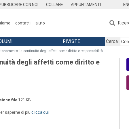
EN
PUBBLICARE CON NOI
COLLANE
APPUNTAMENTI
Ricer
 siamo
contatti
aiuto
OLUMI
RIVISTE
Cerca:
ontanamento: la continuità degli affetti come diritto e responsabilità
nuità degli affetti come diritto e
ione file
121 KB
 per saperne di più
clicca qui