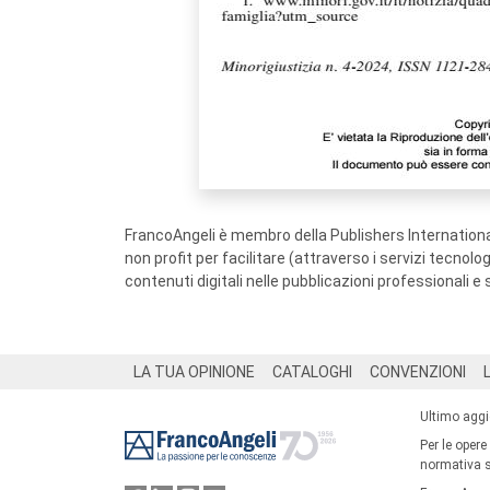
FrancoAngeli è membro della Publishers International
non profit per facilitare (attraverso i servizi tecnol
contenuti digitali nelle pubblicazioni professionali e 
Footer
LA TUA OPINIONE
CATALOGHI
CONVENZIONI
Ultimo agg
Per le opere
normativa su