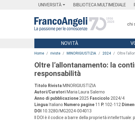
Menu
Main content
Footer
Menu
UNIVERSITÀ
BIBLIOTECA MULTIMEDIALE
chi
NOVITÀ
V
Main content
Home
riviste
MINORIGIUSTIZIA
2024
Oltre l’all
Oltre l’allontanamento: la conti
responsabilità
Titolo Rivista
MINORIGIUSTIZIA
Autori/Curatori
Maria Laura Salerno
Anno di pubblicazione
2025
Fascicolo
2024/4
Lingua
Italiano
Numero pagine
11
P.
102-112
Dimens
DOI
10.3280/MG2024-004013
Il DOI è il codice a barre della proprietà intellettuale: