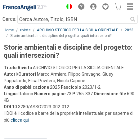
Menu
Cerca:
Main content
Home
riviste
ARCHIVIO STORICO PER LA SICILIA ORIENTALE
2023
Storie ambientali e discipline del progetto: quali intersezioni?
Storie ambientali e discipline del progetto:
quali intersezioni?
Titolo Rivista
ARCHIVIO STORICO PER LA SICILIA ORIENTALE
Autori/Curatori
Marco Armiero, Filippo Gravagno, Giusy
Pappalardo, Elisa Privitera, Nicola Capone
Anno di pubblicazione
2025
Fascicolo
2023/1-2
Lingua
Italiano
Numero pagine
73
P.
265-337
Dimensione file
690
KB
DOI
10.3280/ASSO2023-002-012
Il DOI è il codice a barre della proprietà intellettuale: per saperne di
più
clicca qui