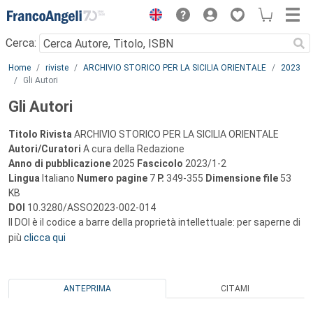
Menu
Cerca:
Main content
Home
riviste
ARCHIVIO STORICO PER LA SICILIA ORIENTALE
2023
Gli Autori
Gli Autori
Titolo Rivista
ARCHIVIO STORICO PER LA SICILIA ORIENTALE
Autori/Curatori
A cura della Redazione
Anno di pubblicazione
2025
Fascicolo
2023/1-2
Lingua
Italiano
Numero pagine
7
P.
349-355
Dimensione file
53
KB
DOI
10.3280/ASSO2023-002-014
Il DOI è il codice a barre della proprietà intellettuale: per saperne di
più
clicca qui
ANTEPRIMA
CITAMI