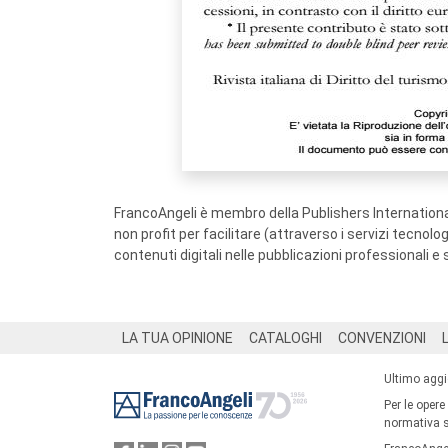
FrancoAngeli è membro della Publishers International
non profit per facilitare (attraverso i servizi tecnol
contenuti digitali nelle pubblicazioni professionali e 
Footer
LA TUA OPINIONE
CATALOGHI
CONVENZIONI
Ultimo agg
Per le opere
normativa su