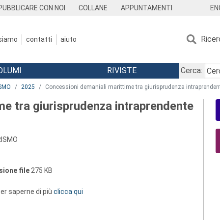
EN
PUBBLICARE CON NOI
COLLANE
APPUNTAMENTI
Ricer
 siamo
contatti
aiuto
OLUMI
RIVISTE
Cerca:
ISMO
2025
Concessioni demaniali marittime tra giurisprudenza intraprendente
me tra giurisprudenza intraprendente
URISMO
ione file
275 KB
 per saperne di più
clicca qui