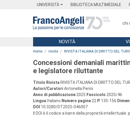
Menu
Main content
Footer
Menu
UNIVERSITÀ
BIBLIOTECA MULTIMEDIALE
chi
NOVITÀ
V
Main content
Home
riviste
RIVISTA ITALIANA DI DIRITTO DEL TUR
Concessioni demaniali maritti
e legislatore riluttante
Titolo Rivista
RIVISTA ITALIANA DI DIRITTO DEL T
Autori/Curatori
Antonella Perini
Anno di pubblicazione
2025
Fascicolo
2025/46
Lingua
Italiano
Numero pagine
22
P.
135-156
Dimens
DOI
10.3280/DT2025-046007
Il DOI è il codice a barre della proprietà intellettuale: