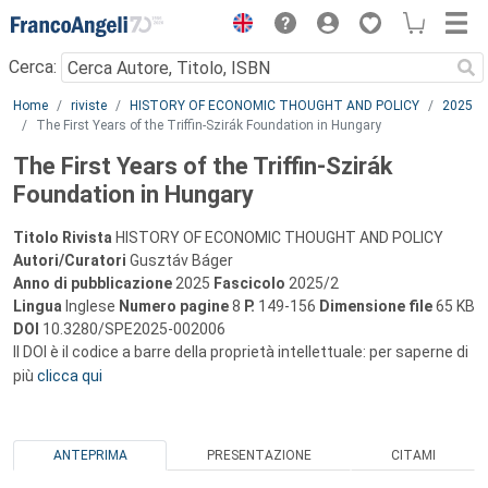
Menu
Cerca:
Main content
Home
riviste
HISTORY OF ECONOMIC THOUGHT AND POLICY
2025
The First Years of the Triffin-Szirák Foundation in Hungary
The First Years of the Triffin-Szirák
Foundation in Hungary
Titolo Rivista
HISTORY OF ECONOMIC THOUGHT AND POLICY
Autori/Curatori
Gusztáv Báger
Anno di pubblicazione
2025
Fascicolo
2025/2
Lingua
Inglese
Numero pagine
8
P.
149-156
Dimensione file
65 KB
DOI
10.3280/SPE2025-002006
Il DOI è il codice a barre della proprietà intellettuale: per saperne di
più
clicca qui
ANTEPRIMA
PRESENTAZIONE
CITAMI