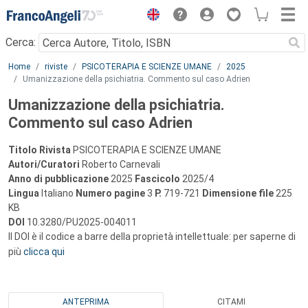
Menu
Cerca:
Main content
Home
riviste
PSICOTERAPIA E SCIENZE UMANE
2025
Umanizzazione della psichiatria. Commento sul caso Adrien
Umanizzazione della psichiatria.
Commento sul caso Adrien
Titolo Rivista
PSICOTERAPIA E SCIENZE UMANE
Autori/Curatori
Roberto Carnevali
Anno di pubblicazione
2025
Fascicolo
2025/4
Lingua
Italiano
Numero pagine
3
P.
719-721
Dimensione file
225
KB
DOI
10.3280/PU2025-004011
Il DOI è il codice a barre della proprietà intellettuale: per saperne di
più
clicca qui
ANTEPRIMA
CITAMI