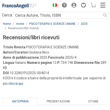
Menu
Cerca:
Main content
Home
riviste
PSICOTERAPIA E SCIENZE UMANE
2025
Recensioni/libri ricevuti
Recensioni/libri ricevuti
Titolo Rivista
PSICOTERAPIA E SCIENZE UMANE
Autori/Curatori
Giuliana Nico
Anno di pubblicazione
2025
Fascicolo
2025/4
Lingua
Italiano
Numero pagine
13
P.
734-746
Dimensione file
289
KB
DOI
10.3280/PU2025-004014
Il DOI è il codice a barre della proprietà intellettuale: per saperne di
più
clicca qui
ANTEPRIMA
PRESENTAZIONE
CITAMI