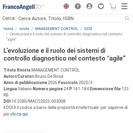
Menu
Cerca:
Main content
Home
riviste
MANAGEMENT CONTROL
2025
L’evoluzione e il ruolo dei sistemi di controllo diagnostico nel contesto
“agile”
L’evoluzione e il ruolo dei sistemi di
controllo diagnostico nel contesto “agile”
Titolo Rivista
MANAGEMENT CONTROL
Autori/Curatori
Bruno De Rosa
Anno di pubblicazione
2026
Fascicolo
2025/3
Lingua
Italiano
Numero pagine
24
P.
161-184
Dimensione file
133
KB
DOI
10.3280/MACO2025-003008
Il DOI è il codice a barre della proprietà intellettuale: per saperne di
più
clicca qui