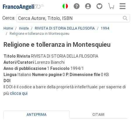
Menu
Cerca:
Main content
Home
riviste
RIVISTA DI STORIA DELLA FILOSOFIA
1994
Religione e tolleranza in Montesquieu
Religione e tolleranza in Montesquieu
Titolo Rivista
RIVISTA DI STORIA DELLA FILOSOFIA
Autori/Curatori
Lorenzo Bianchi
Anno di pubblicazione
1
Fascicolo
1994/1
Lingua
Italiano
Numero pagine
0
P.
Dimensione file
0 KB
DOI
Il DOI è il codice a barre della proprietà intellettuale: per saperne di
più
clicca qui
ANTEPRIMA
CITAMI