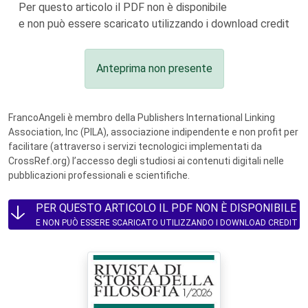
Per questo articolo il PDF non è disponibile
e non può essere scaricato utilizzando i download credit
Anteprima non presente
FrancoAngeli è membro della Publishers International Linking
Association, Inc (PILA), associazione indipendente e non profit per
facilitare (attraverso i servizi tecnologici implementati da
CrossRef.org) l’accesso degli studiosi ai contenuti digitali nelle
pubblicazioni professionali e scientifiche.
PER QUESTO ARTICOLO IL PDF NON È DISPONIBILE
E NON PUÒ ESSERE SCARICATO UTILIZZANDO I DOWNLOAD CREDIT