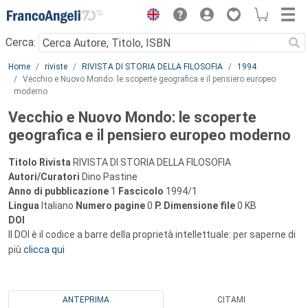
Menu
Cerca:
Main content
Home
riviste
RIVISTA DI STORIA DELLA FILOSOFIA
1994
Vecchio e Nuovo Mondo: le scoperte geografica e il pensiero europeo
moderno
Vecchio e Nuovo Mondo: le scoperte
geografica e il pensiero europeo moderno
Titolo Rivista
RIVISTA DI STORIA DELLA FILOSOFIA
Autori/Curatori
Dino Pastine
Anno di pubblicazione
1
Fascicolo
1994/1
Lingua
Italiano
Numero pagine
0
P.
Dimensione file
0 KB
DOI
Il DOI è il codice a barre della proprietà intellettuale: per saperne di
più
clicca qui
ANTEPRIMA
CITAMI