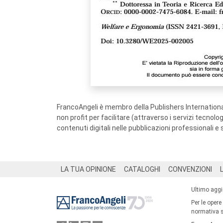
FrancoAngeli è membro della Publishers International
non profit per facilitare (attraverso i servizi tecnol
contenuti digitali nelle pubblicazioni professionali e 
Footer
LA TUA OPINIONE
CATALOGHI
CONVENZIONI
Ultimo agg
Per le opere
normativa su