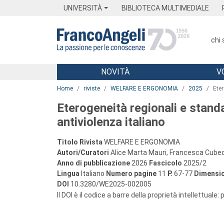
Menu
Main content
Footer
Menu
UNIVERSITÀ
BIBLIOTECA MULTIMEDIALE
chi
NOVITÀ
V
Main content
Home
riviste
WELFARE E ERGONOMIA
2025
Eter
Eterogeneità regionali e standa
antiviolenza italiano
Titolo Rivista
WELFARE E ERGONOMIA
Autori/Curatori
Alice Marta Mauri, Francesca Cube
Anno di pubblicazione
2026
Fascicolo
2025/2
Lingua
Italiano
Numero pagine
11
P.
67-77
Dimensio
DOI
10.3280/WE2025-002005
Il DOI è il codice a barre della proprietà intellettuale: