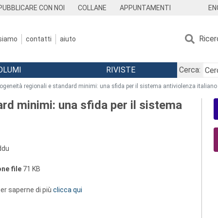
EN
PUBBLICARE CON NOI
COLLANE
APPUNTAMENTI
Ricer
 siamo
contatti
aiuto
OLUMI
RIVISTE
Cerca:
ogeneità regionali e standard minimi: una sfida per il sistema antiviolenza italiano
rd minimi: una sfida per il sistema
ddu
ne file
71 KB
 per saperne di più
clicca qui