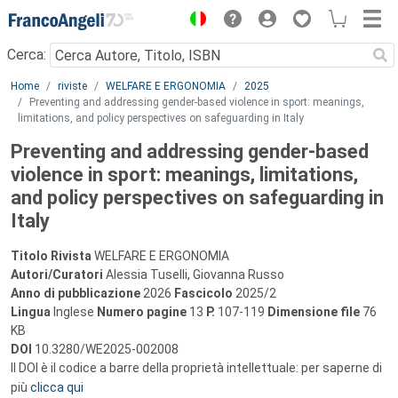
Menu
Cerca:
Main content
Home
riviste
WELFARE E ERGONOMIA
2025
Preventing and addressing gender-based violence in sport: meanings,
limitations, and policy perspectives on safeguarding in Italy
Preventing and addressing gender-based
violence in sport: meanings, limitations,
and policy perspectives on safeguarding in
Italy
Titolo Rivista
WELFARE E ERGONOMIA
Autori/Curatori
Alessia Tuselli, Giovanna Russo
Anno di pubblicazione
2026
Fascicolo
2025/2
Lingua
Inglese
Numero pagine
13
P.
107-119
Dimensione file
76
KB
DOI
10.3280/WE2025-002008
Il DOI è il codice a barre della proprietà intellettuale: per saperne di
più
clicca qui