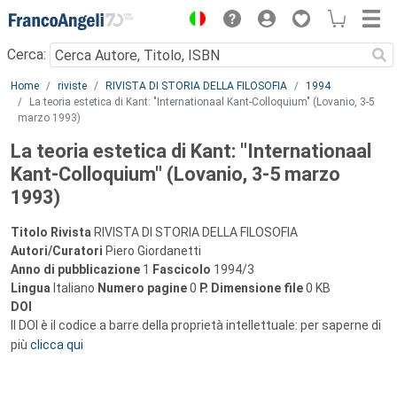
Menu
Cerca:
Main content
Home
riviste
RIVISTA DI STORIA DELLA FILOSOFIA
1994
La teoria estetica di Kant: "Internationaal Kant-Colloquium" (Lovanio, 3-5
marzo 1993)
La teoria estetica di Kant: "Internationaal
Kant-Colloquium" (Lovanio, 3-5 marzo
1993)
Titolo Rivista
RIVISTA DI STORIA DELLA FILOSOFIA
Autori/Curatori
Piero Giordanetti
Anno di pubblicazione
1
Fascicolo
1994/3
Lingua
Italiano
Numero pagine
0
P.
Dimensione file
0 KB
DOI
Il DOI è il codice a barre della proprietà intellettuale: per saperne di
più
clicca qui