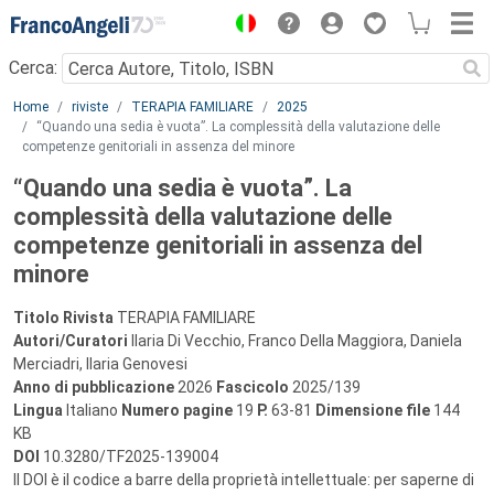
Menu
Cerca:
Main content
Home
riviste
TERAPIA FAMILIARE
2025
“Quando una sedia è vuota”. La complessità della valutazione delle
competenze genitoriali in assenza del minore
“Quando una sedia è vuota”. La
complessità della valutazione delle
competenze genitoriali in assenza del
minore
Titolo Rivista
TERAPIA FAMILIARE
Autori/Curatori
Ilaria Di Vecchio, Franco Della Maggiora, Daniela
Merciadri, Ilaria Genovesi
Anno di pubblicazione
2026
Fascicolo
2025/139
Lingua
Italiano
Numero pagine
19
P.
63-81
Dimensione file
144
KB
DOI
10.3280/TF2025-139004
Il DOI è il codice a barre della proprietà intellettuale: per saperne di