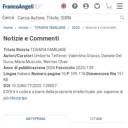
Menu
Cerca:
Main content
Home
riviste
TERAPIA FAMILIARE
2025
Notizie e Commenti
Notizie e Commenti
Titolo Rivista
TERAPIA FAMILIARE
Autori/Curatori
Umberta Telfener, Valentina Grasso, Daniele Del
Duca, Maria Muscolo, Wentao Chao
Anno di pubblicazione
2026
Fascicolo
2025/139
Lingua
Italiano
Numero pagine
10
P.
109-118
Dimensione file
151
KB
DOI
10.3280/TF2025-139007
Il DOI è il codice a barre della proprietà intellettuale: per saperne di
più
clicca qui
ANTEPRIMA
CITAMI