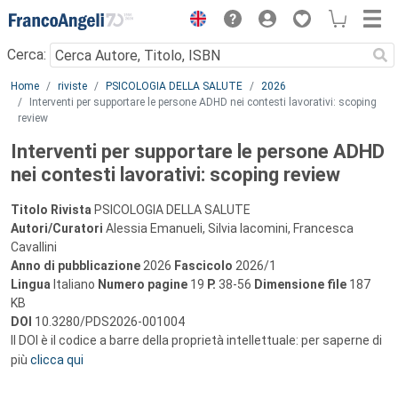
Menu
Cerca:
Main content
Home
riviste
PSICOLOGIA DELLA SALUTE
2026
Interventi per supportare le persone ADHD nei contesti lavorativi: scoping
review
Interventi per supportare le persone ADHD
nei contesti lavorativi: scoping review
Titolo Rivista
PSICOLOGIA DELLA SALUTE
Autori/Curatori
Alessia Emanueli, Silvia Iacomini, Francesca
Cavallini
Anno di pubblicazione
2026
Fascicolo
2026/1
Lingua
Italiano
Numero pagine
19
P.
38-56
Dimensione file
187
KB
DOI
10.3280/PDS2026-001004
Il DOI è il codice a barre della proprietà intellettuale: per saperne di
più
clicca qui