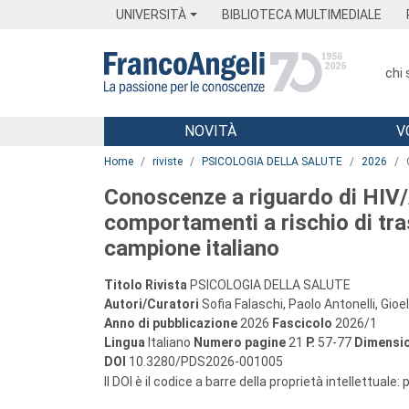
Menu
Main content
Footer
Menu
UNIVERSITÀ
BIBLIOTECA MULTIMEDIALE
chi
NOVITÀ
V
Main content
Home
riviste
PSICOLOGIA DELLA SALUTE
2026
Conoscenze a riguardo di HIV/A
comportamenti a rischio di tra
campione italiano
Titolo Rivista
PSICOLOGIA DELLA SALUTE
Autori/Curatori
Sofia Falaschi, Paolo Antonelli, Gioe
Anno di pubblicazione
2026
Fascicolo
2026/1
Lingua
Italiano
Numero pagine
21
P.
57-77
Dimensio
DOI
10.3280/PDS2026-001005
Il DOI è il codice a barre della proprietà intellettuale: