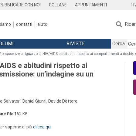
IT
PUBBLICARE CON NOI
COLLANE
APPUNTAMENTI
Rice
 siamo
contatti
aiuto
OLUMI
RIVISTE
Cerca:
Conoscenze a riguardo di HIV/AIDS e abitudini rispetto ai comportamenti a rischio 
IDS e abitudini rispetto ai
smissione: un’indagine su un
le Salvatori, Daniel Giunti, Davide Dèttore
ne file
162 KB
 per saperne di più
clicca qui