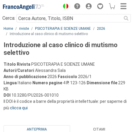
Menu
Cerca:
Main content
Home
riviste
PSICOTERAPIA E SCIENZE UMANE
2026
Introduzione al caso clinico di mutismo selettivo
Introduzione al caso clinico di mutismo
selettivo
Titolo Rivista
PSICOTERAPIA E SCIENZE UMANE
Autori/Curatori
Alessandra Sala
Anno di pubblicazione
2026
Fascicolo
2026/1
Lingua
Italiano
Numero pagine
4
P.
123-126
Dimensione file
229
KB
DOI
10.3280/PU2026-001010
Il DOI è il codice a barre della proprietà intellettuale: per saperne di
più
clicca qui
ANTEPRIMA
CITAMI