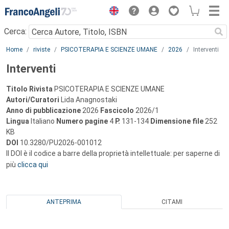
Menu
Cerca:
Main content
Home
riviste
PSICOTERAPIA E SCIENZE UMANE
2026
Interventi
Interventi
Titolo Rivista
PSICOTERAPIA E SCIENZE UMANE
Autori/Curatori
Lida Anagnostaki
Anno di pubblicazione
2026
Fascicolo
2026/1
Lingua
Italiano
Numero pagine
4
P.
131-134
Dimensione file
252
KB
DOI
10.3280/PU2026-001012
Il DOI è il codice a barre della proprietà intellettuale: per saperne di
più
clicca qui
ANTEPRIMA
CITAMI