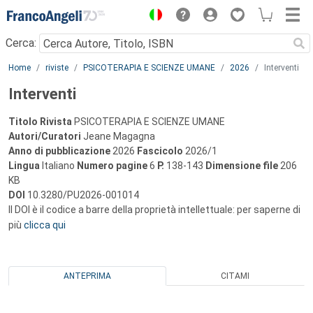
Menu
Cerca:
Main content
Home
riviste
PSICOTERAPIA E SCIENZE UMANE
2026
Interventi
Interventi
Titolo Rivista
PSICOTERAPIA E SCIENZE UMANE
Autori/Curatori
Jeane Magagna
Anno di pubblicazione
2026
Fascicolo
2026/1
Lingua
Italiano
Numero pagine
6
P.
138-143
Dimensione file
206
KB
DOI
10.3280/PU2026-001014
Il DOI è il codice a barre della proprietà intellettuale: per saperne di
più
clicca qui
ANTEPRIMA
CITAMI