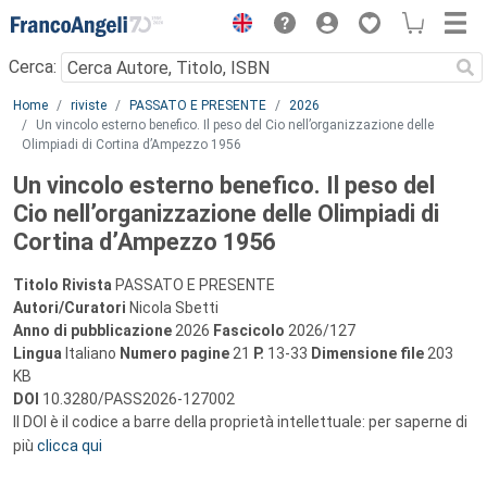
Menu
Cerca:
Main content
Home
riviste
PASSATO E PRESENTE
2026
Un vincolo esterno benefico. Il peso del Cio nell’organizzazione delle
Olimpiadi di Cortina d’Ampezzo 1956
Un vincolo esterno benefico. Il peso del
Cio nell’organizzazione delle Olimpiadi di
Cortina d’Ampezzo 1956
Titolo Rivista
PASSATO E PRESENTE
Autori/Curatori
Nicola Sbetti
Anno di pubblicazione
2026
Fascicolo
2026/127
Lingua
Italiano
Numero pagine
21
P.
13-33
Dimensione file
203
KB
DOI
10.3280/PASS2026-127002
Il DOI è il codice a barre della proprietà intellettuale: per saperne di
più
clicca qui