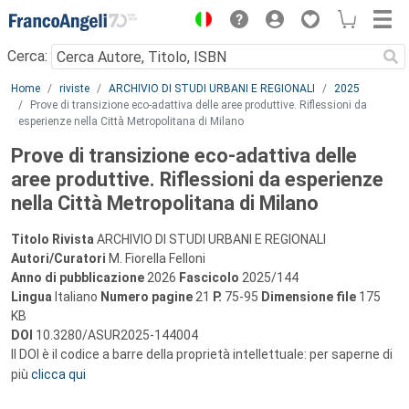
Menu
Cerca:
Main content
Home
riviste
ARCHIVIO DI STUDI URBANI E REGIONALI
2025
Prove di transizione eco-adattiva delle aree produttive. Riflessioni da
esperienze nella Città Metropolitana di Milano
Prove di transizione eco-adattiva delle
aree produttive. Riflessioni da esperienze
nella Città Metropolitana di Milano
Titolo Rivista
ARCHIVIO DI STUDI URBANI E REGIONALI
Autori/Curatori
M. Fiorella Felloni
Anno di pubblicazione
2026
Fascicolo
2025/144
Lingua
Italiano
Numero pagine
21
P.
75-95
Dimensione file
175
KB
DOI
10.3280/ASUR2025-144004
Il DOI è il codice a barre della proprietà intellettuale: per saperne di
più
clicca qui