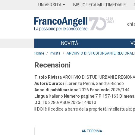
Menu
Main content
Footer
Menu
UNIVERSITÀ
BIBLIOTECA MULTIMEDIALE
chi
NOVITÀ
V
Main content
Home
riviste
ARCHIVIO DI STUDI URBANI E REGIONALI
Recensioni
Titolo Rivista
ARCHIVIO DI STUDI URBANI E REGIONA
Autori/Curatori
Lorenza Perini, Sandra Biondo
Anno di pubblicazione
2026
Fascicolo
2025/144
Lingua
Italiano
Numero pagine
7
P.
157-163
Dimensi
DOI
10.3280/ASUR2025-144010
Il DOI è il codice a barre della proprietà intellettuale:
ANTEPRIMA