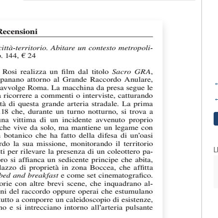
←
←
L