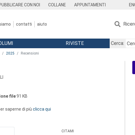
EN
PUBBLICARE CON NOI
COLLANE
APPUNTAMENTI
Ricer
 siamo
contatti
aiuto
OLUMI
RIVISTE
Cerca:
2025
Recensioni
LI
one file
91 KB
 per saperne di più
clicca qui
CITAMI