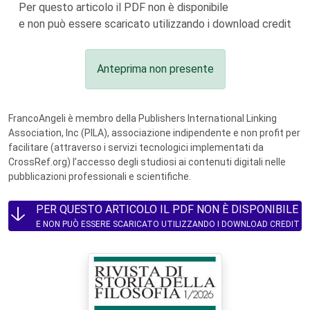
Per questo articolo il PDF non è disponibile
e non può essere scaricato utilizzando i download credit
Anteprima non presente
FrancoAngeli è membro della Publishers International Linking
Association, Inc (PILA), associazione indipendente e non profit per
facilitare (attraverso i servizi tecnologici implementati da
CrossRef.org) l’accesso degli studiosi ai contenuti digitali nelle
pubblicazioni professionali e scientifiche.
PER QUESTO ARTICOLO IL PDF NON È DISPONIBILE
E NON PUÒ ESSERE SCARICATO UTILIZZANDO I DOWNLOAD CREDIT