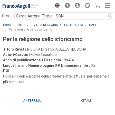
Menu
Cerca:
Main content
Home
riviste
RIVISTA DI STORIA DELLA FILOSOFIA
1994
Per la religione dello storicismo
Per la religione dello storicismo
Titolo Rivista
RIVISTA DI STORIA DELLA FILOSOFIA
Autori/Curatori
Fulvio Tessitore
Anno di pubblicazione
1
Fascicolo
1994/4
Lingua
Italiano
Numero pagine
0
P.
Dimensione file
0 KB
DOI
Il DOI è il codice a barre della proprietà intellettuale: per saperne di
più
clicca qui
ANTEPRIMA
CITAMI