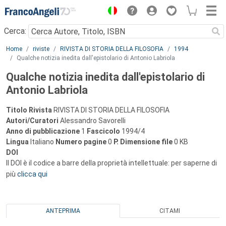
Menu
Cerca:
Main content
Home
riviste
RIVISTA DI STORIA DELLA FILOSOFIA
1994
Qualche notizia inedita dall'epistolario di Antonio Labriola
Qualche notizia inedita dall'epistolario di
Antonio Labriola
Titolo Rivista
RIVISTA DI STORIA DELLA FILOSOFIA
Autori/Curatori
Alessandro Savorelli
Anno di pubblicazione
1
Fascicolo
1994/4
Lingua
Italiano
Numero pagine
0
P.
Dimensione file
0 KB
DOI
Il DOI è il codice a barre della proprietà intellettuale: per saperne di
più
clicca qui
ANTEPRIMA
CITAMI