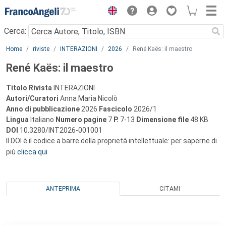
Menu
Cerca:
Main content
Home
riviste
INTERAZIONI
2026
René Kaës: il maestro
René Kaës: il maestro
Titolo Rivista
INTERAZIONI
Autori/Curatori
Anna Maria Nicolò
Anno di pubblicazione
2026
Fascicolo
2026/1
Lingua
Italiano
Numero pagine
7
P.
7-13
Dimensione file
48 KB
DOI
10.3280/INT2026-001001
Il DOI è il codice a barre della proprietà intellettuale: per saperne di
più
clicca qui
ANTEPRIMA
CITAMI